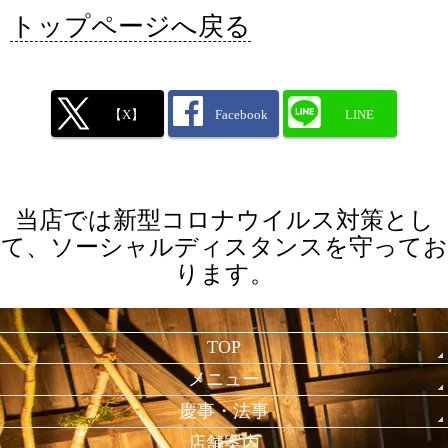
トップページへ戻る
【X】
Facebook
LINE
当店では新型コロナウイルス対策とし
て、ソーシャルディスタンスを守ってお
ります。
TOP
メニュー
慶事・法事
店舗案内